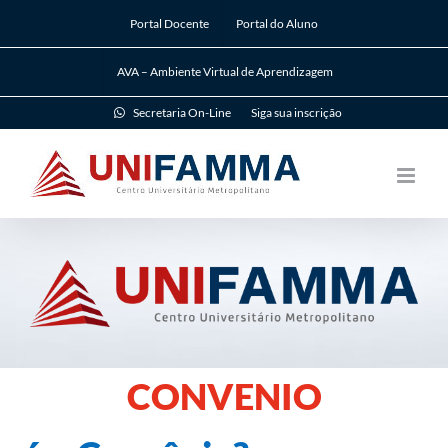
Ir
Portal Docente
Portal do Aluno
para
o
AVA – Ambiente Virtual de Aprendizagem
conteúdo
Secretaria On-Line
Siga sua inscrição
CONVENIO