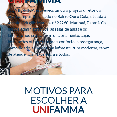
A UNIFAMMA está executando o projeto diretor do
novo campus, localizado no Bairro Ouro Cola, situada à
Avenida Virgílio Manília, nº 22260, Maringá, Paraná. Os
blocos administrativos, as salas de aulas e os
laboratórios já estão em funcionamento, cujas
instalações oferecerem mais conforto, biossegurança,
comodidade, além de uma infraestrutura moderna, capaz
de atender com excelência a todos.
MOTIVOS PARA
ESCOLHER A
UNI
FAMMA