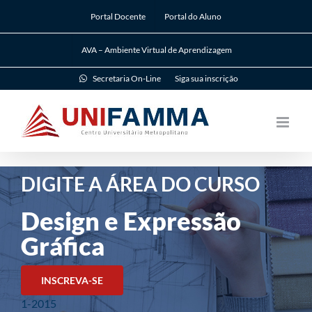
Ir
Portal Docente
Portal do Aluno
para
o
AVA – Ambiente Virtual de Aprendizagem
conteúdo
Secretaria On-Line
Siga sua inscrição
DIGITE A ÁREA DO CURSO
Design e Expressão
Gráfica
INSCREVA-SE
1-2015