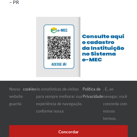
– PR
Nosso
cookies
de estatísticas de visitas
Política de
. E, ao
FIQUE POR DENTRO
website
para sempre melhorar sua
Privacidade
navegar, você
guarda
experiência de navegação,
concorda com
conforme nossa
nossos
termos.
Concordar