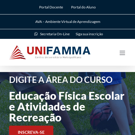
Ir
Portal Docente
Portal do Aluno
para
o
AVA – Ambiente Virtual de Aprendizagem
conteúdo
Secretaria On-Line
Siga sua inscrição
DIGITE A ÁREA DO CURSO
Educação Física Escolar
e Atividades de
Recreação
INSCREVA-SE