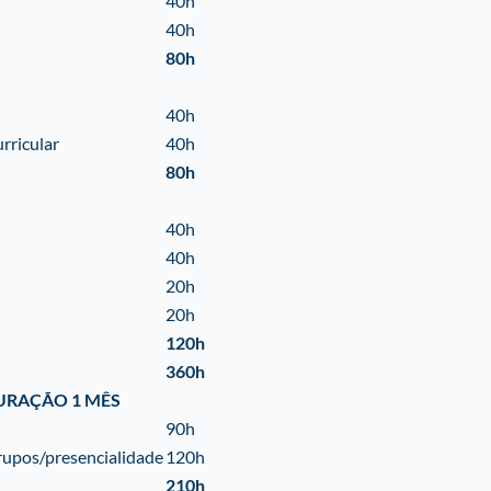
40h
40h
80h
40h
rricular
40h
80h
40h
40h
20h
20h
120h
360h
URAÇÃO 1 MÊS
90h
rupos/presencialidade
120h
210h