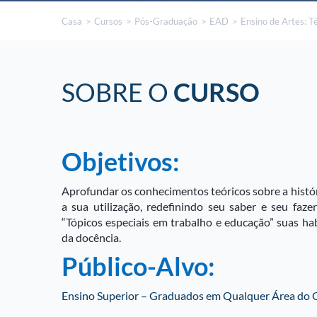
Casa
Cursos
Pós-Graduação
EAD
Ensino de Artes: T
SOBRE O
CURSO
Objetivos:
Aprofundar os conhecimentos teóricos sobre a históri
a sua utilização, redefinindo seu saber e seu faz
“Tópicos especiais em trabalho e educação” suas ha
da docência.
Público-Alvo:
Ensino Superior – Graduados em Qualquer Área do C