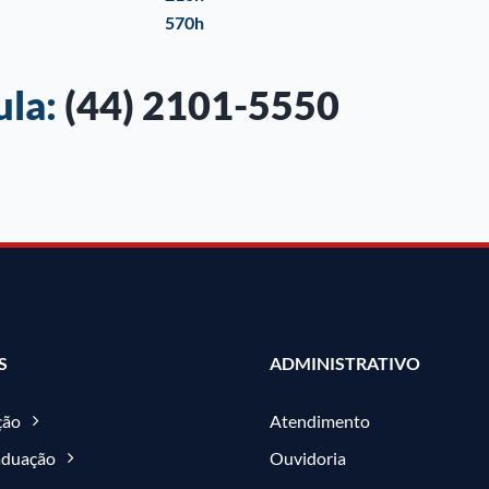
570h
ula:
(44) 2101-5550
S
ADMINISTRATIVO
ção
Atendimento
aduação
Ouvidoria