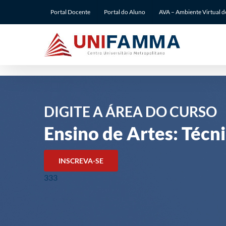
Ir
Portal Docente
Portal do Aluno
AVA – Ambiente Virtual 
para
o
conteúdo
DIGITE A ÁREA DO CURSO
Ensino de Artes: Técn
INSCREVA-SE
333