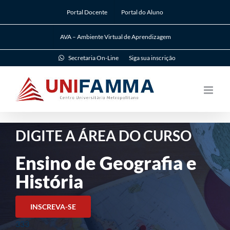
Ir
Portal Docente
Portal do Aluno
para
o
AVA – Ambiente Virtual de Aprendizagem
conteúdo
Secretaria On-Line
Siga sua inscrição
DIGITE A ÁREA DO CURSO
Ensino de Geografia e
História
INSCREVA-SE
333