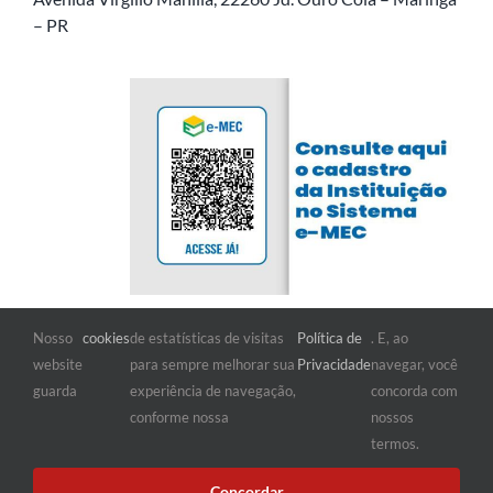
– PR
Nosso
cookies
de estatísticas de visitas
Política de
. E, ao
FIQUE POR DENTRO
website
para sempre melhorar sua
Privacidade
navegar, você
guarda
experiência de navegação,
concorda com
conforme nossa
nossos
termos.
Concordar