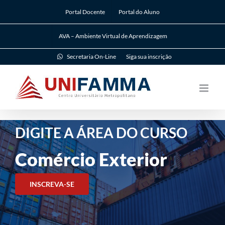
Ir
Portal Docente
Portal do Aluno
para
o
AVA – Ambiente Virtual de Aprendizagem
conteúdo
Secretaria On-Line
Siga sua inscrição
DIGITE A ÁREA DO CURSO
Comércio Exterior
INSCREVA-SE
1-71