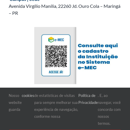
Avenida Virgílio Manília, 22260 Jd. Ouro Cola – Maringá
– PR
Nosso
cookies
de estatísticas de visitas
Política de
. E, ao
FIQUE POR DENTRO
website
para sempre melhorar sua
Privacidade
navegar, você
guarda
experiência de navegação,
concorda com
conforme nossa
nossos
termos.