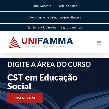
Ir
Portal Docente
Portal do Aluno
para
o
AVA – Ambiente Virtual de Aprendizagem
conteúdo
Secretaria On-Line
Siga sua inscrição
DIGITE A ÁREA DO CURSO
CST em Educação
Social
INSCREVA-SE
1-83