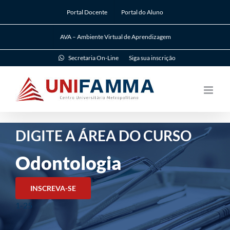
Ir
Portal Docente
Portal do Aluno
para
o
AVA – Ambiente Virtual de Aprendizagem
conteúdo
Secretaria On-Line
Siga sua inscrição
DIGITE A ÁREA DO CURSO
Odontologia
INSCREVA-SE
1-25