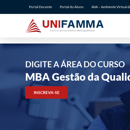
Ir
Portal Docente
Portal do Aluno
AVA – Ambiente Virtual 
para
o
conteúdo
DIGITE A ÁREA DO CURSO
MBA Gestão da Quali
INSCREVA-SE
1-2001