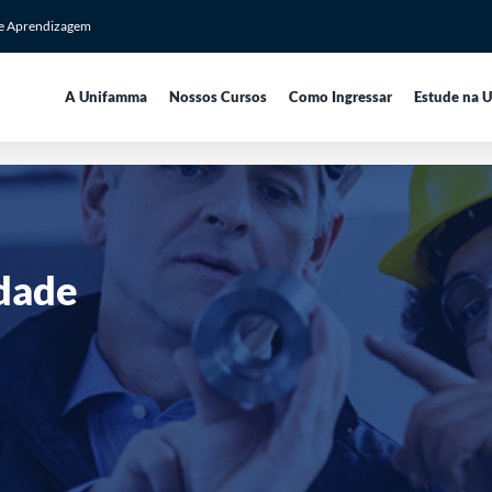
de Aprendizagem
A Unifamma
Nossos Cursos
Como Ingressar
Estude na 
dade