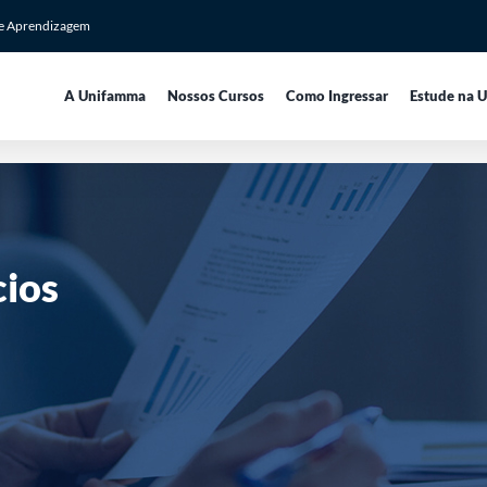
de Aprendizagem
A Unifamma
Nossos Cursos
Como Ingressar
Estude na 
ios