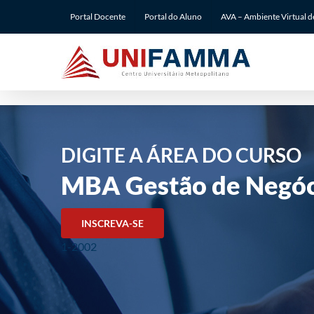
Ir
Portal Docente
Portal do Aluno
AVA – Ambiente Virtual 
para
o
conteúdo
DIGITE A ÁREA DO CURSO
MBA Gestão de Negóc
INSCREVA-SE
1-2002