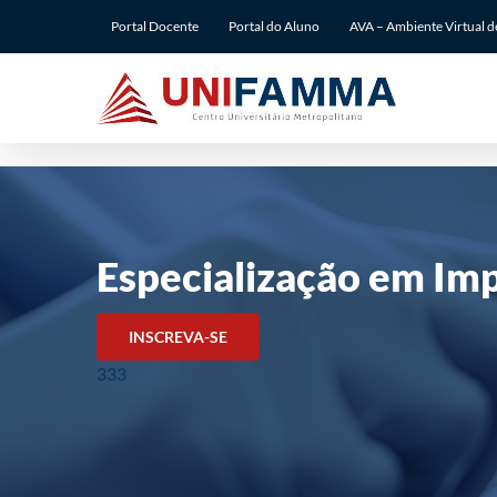
Ir
Portal Docente
Portal do Aluno
AVA – Ambiente Virtual 
para
o
conteúdo
Especialização em Im
INSCREVA-SE
333