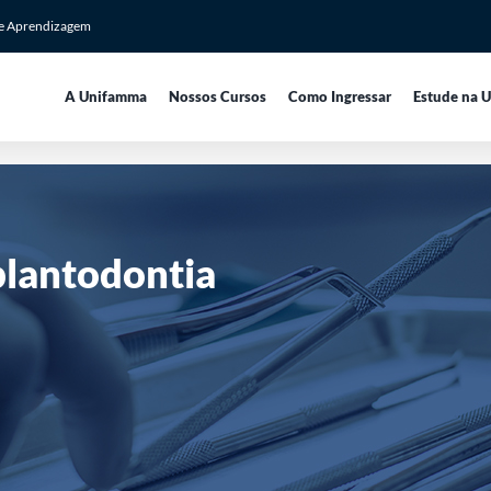
de Aprendizagem
A Unifamma
Nossos Cursos
Como Ingressar
Estude na 
plantodontia