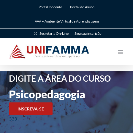
Ir
Portal Docente
Portal do Aluno
para
o
AVA – Ambiente Virtual de Aprendizagem
conteúdo
Secretaria On-Line
Siga sua inscrição
DIGITE A ÁREA DO CURSO
Psicopedagogia
INSCREVA-SE
333