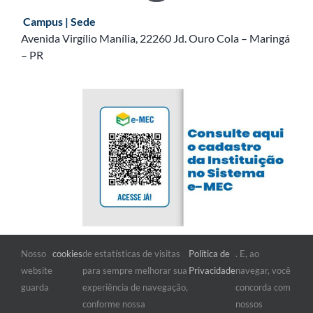
Campus | Sede
Avenida Virgílio Manília, 22260 Jd. Ouro Cola – Maringá
– PR
Nosso
cookies
de estatísticas de visitas
Política de
. E, ao
FIQUE POR DENTRO
website
para sempre melhorar sua
Privacidade
navegar, você
guarda
experiência de navegação,
concorda com
conforme nossa
nossos