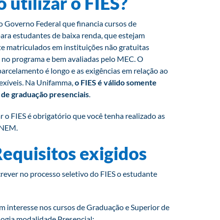
utilizar o FIES?
 Governo Federal que financia cursos de
ara estudantes de baixa renda, que estejam
e matriculados em instituições não gratuitas
 no programa e bem avaliadas pelo MEC. O
parcelamento é longo e as exigências em relação ao
lexíveis. Na Unifamma,
o FIES é válido somente
 de graduação presenciais
.
ar o FIES é obrigatório que você tenha realizado as
ENEM.
Requisitos exigidos
crever no processo seletivo do FIES o estudante
m interesse nos cursos de Graduação e Superior de
ogia modalidade Presencial;