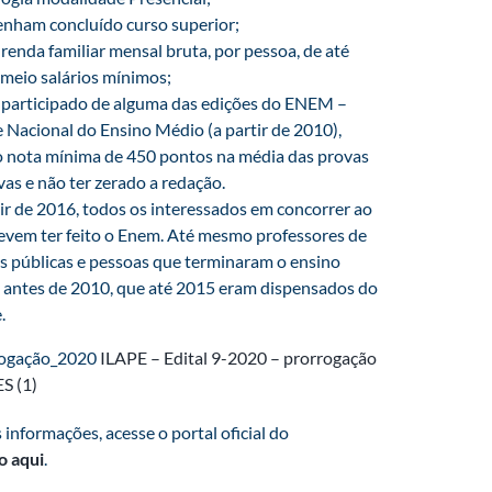
enham concluído curso superior;
renda familiar mensal bruta, por pessoa, de até
 meio salários mínimos;
 participado de alguma das edições do ENEM –
Nacional do Ensino Médio (a partir de 2010),
o nota mínima de 450 pontos na média das provas
vas e não ter zerado a redação.
ir de 2016, todos os interessados em concorrer ao
evem ter feito o Enem. Até mesmo professores de
s públicas e pessoas que terminaram o ensino
 antes de 2010, que até 2015 eram dispensados do
.
rrogação_2020
ILAPE – Edital 9-2020 – prorrogação
ES (1)
 informações, acesse o portal oficial do
o aqui
.