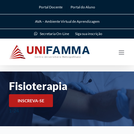
Ir
Portal Docente
Portal do Aluno
para
o
AVA – Ambiente Virtual de Aprendizagem
conteúdo
Secretaria On-Line
Siga sua inscrição
Fisioterapia
INSCREVA-SE
1-24