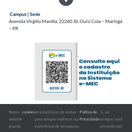
Campus | Sede
Avenida Virgílio Manília, 22260 Jd. Ouro Cola – Maringá
– PR
Nosso
cookies
de estatísticas de visitas
Política de
. E, ao
FIQUE POR DENTRO
website
para sempre melhorar sua
Privacidade
navegar, você
guarda
experiência de navegação,
concorda com