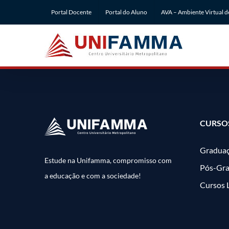
Ir
Portal Docente
Portal do Aluno
AVA – Ambiente Virtual 
para
o
conteúdo
CURSO
Gradua
Estude na Unifamma, compromisso com
Pós-Gr
a educação e com a sociedade!
Cursos 