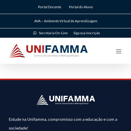
Ir
Portal Docente
Portal do Aluno
para
o
AVA – Ambiente Virtual de Aprendizagem
conteúdo
Secretaria On-Line
Siga sua inscrição
Estude na Unifamma, compromisso com a educação e com a
sociedade!