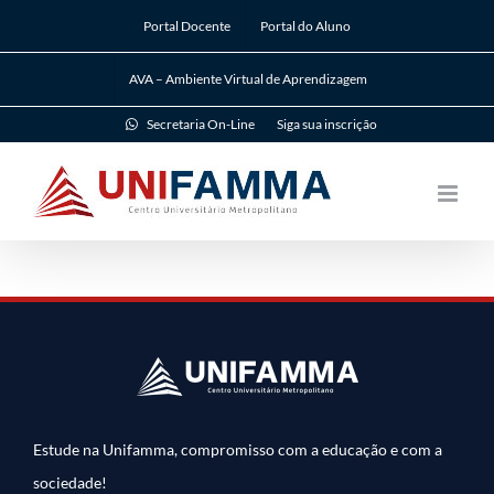
Ir
Portal Docente
Portal do Aluno
para
o
AVA – Ambiente Virtual de Aprendizagem
conteúdo
Secretaria On-Line
Siga sua inscrição
Estude na Unifamma, compromisso com a educação e com a
sociedade!