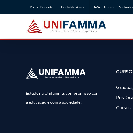
Ir
Portal Docente
Portal do Aluno
AVA – Ambiente Virtual 
para
o
conteúdo
CURSO
Gradua
Estude na Unifamma, compromisso com
Pós-Gr
a educação e com a sociedade!
Cursos 