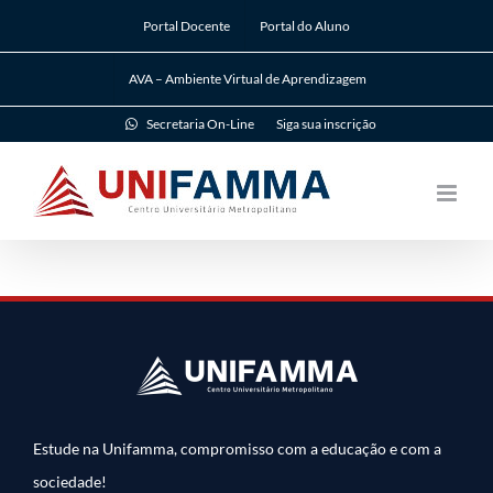
Ir
Portal Docente
Portal do Aluno
para
o
AVA – Ambiente Virtual de Aprendizagem
conteúdo
Secretaria On-Line
Siga sua inscrição
Estude na Unifamma, compromisso com a educação e com a
sociedade!