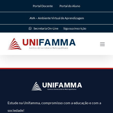
Ir
Portal Docente
Portal do Aluno
para
o
AVA – Ambiente Virtual de Aprendizagem
conteúdo
Secretaria On-Line
Siga sua inscrição
Estude na Unifamma, compromisso com a educação e com a
sociedade!