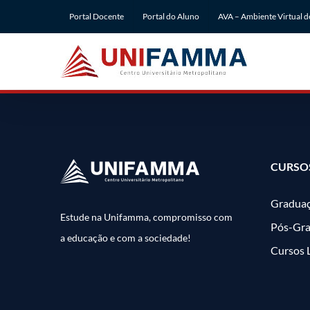
Ir
Portal Docente
Portal do Aluno
AVA – Ambiente Virtual 
para
o
conteúdo
CURSO
Gradua
Estude na Unifamma, compromisso com
Pós-Gr
a educação e com a sociedade!
Cursos 