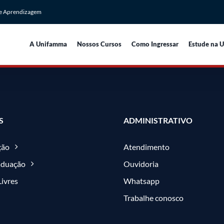
de Aprendizagem
A Unifamma
Nossos Cursos
Como Ingressar
Estude na 
S
ADMINISTRATIVO
ção
Atendimento
aduação
Ouvidoria
Livres
Whatsapp
Trabalhe conosco