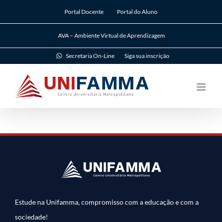
Ir
Portal Docente
Portal do Aluno
para
o
AVA – Ambiente Virtual de Aprendizagem
conteúdo
Secretaria On-Line
Siga sua inscrição
Estude na Unifamma, compromisso com a educação e com a
sociedade!