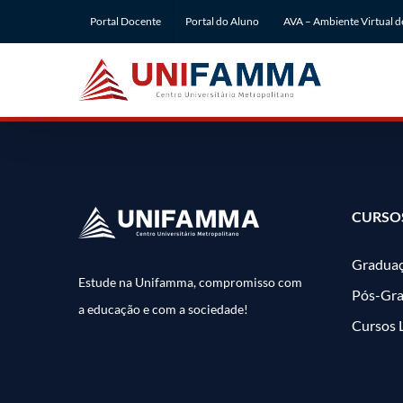
Ir
Portal Docente
Portal do Aluno
AVA – Ambiente Virtual 
para
o
conteúdo
CURSO
Gradua
Estude na Unifamma, compromisso com
Pós-Gr
a educação e com a sociedade!
Cursos 