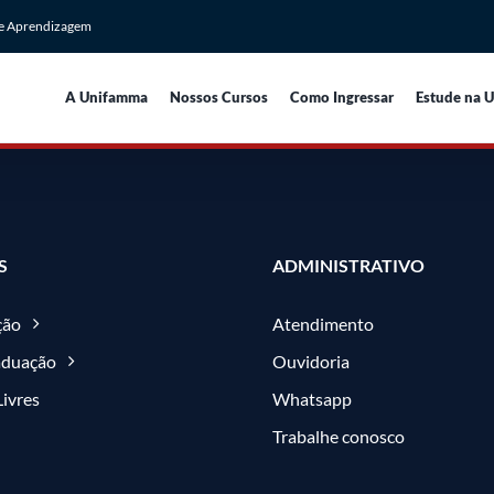
de Aprendizagem
A Unifamma
Nossos Cursos
Como Ingressar
Estude na 
S
ADMINISTRATIVO
ção
Atendimento
aduação
Ouvidoria
Livres
Whatsapp
Trabalhe conosco