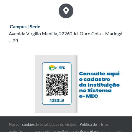
Campus | Sede
Avenida Virgílio Manília, 22260 Jd. Ouro Cola – Maringá
– PR
Nosso
cookies
de estatísticas de visitas
Política de
. E, ao
FIQUE POR DENTRO
website
para sempre melhorar sua
Privacidade
navegar, você