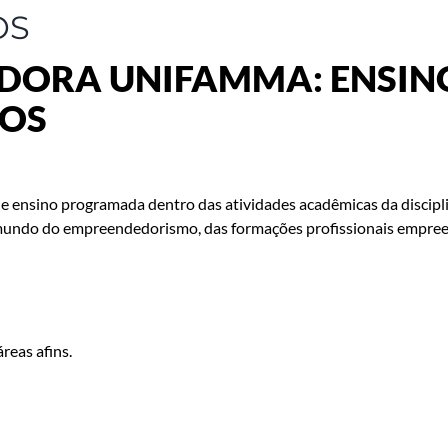
OS
EDORA UNIFAMMA: ENSIN
ÇOS
de ensino programada dentro das atividades acadêmicas da disci
e o mundo do empreendedorismo, das formações profissionais empre
reas afins.