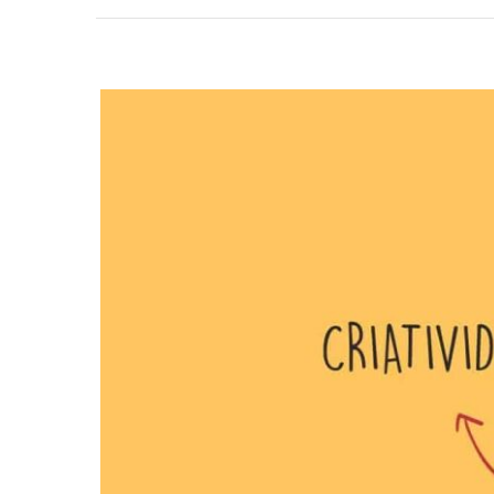
View
Larger
Image