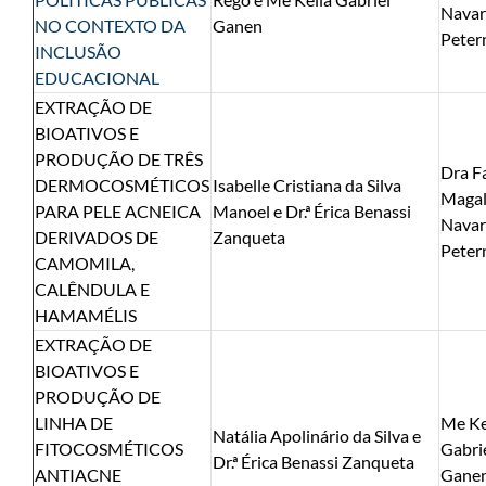
Navar
NO CONTEXTO DA
Ganen
Peter
INCLUSÃO
EDUCACIONAL
EXTRAÇÃO DE
BIOATIVOS E
PRODUÇÃO DE TRÊS
Dra F
DERMOCOSMÉTICOS
Isabelle Cristiana da Silva
Magal
PARA PELE ACNEICA
Manoel e Dr.ª Érica Benassi
Navar
DERIVADOS DE
Zanqueta
Peter
CAMOMILA,
CALÊNDULA E
HAMAMÉLIS
EXTRAÇÃO DE
BIOATIVOS E
PRODUÇÃO DE
LINHA DE
Me Ke
Natália Apolinário da Silva e
FITOCOSMÉTICOS
Gabri
Dr.ª Érica Benassi Zanqueta
ANTIACNE
Gane