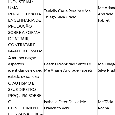
INDUSTRIAL:
UMA
Me Arian
Tanielly Carla Pereira e Me
PERSPECTIVA DA
Andrade
Thiago Silva Prado
ENGENHARIA DE
Fabreti
PRODUÇÃO
SOBRE A FORMA
DE ATRAIR,
CONTRATAR E
MANTER PESSOAS
A mulher negra:
aspectos
Beatriz Prontidão Santos e
Me Thiag
identidários e o seu
Me Ariane Andrade Fabreti
Silva Pra
estado de solidão
O AUTISMO E
SEUS DIREITOS:
PESQUISA SOBRE
O
Isabella Ester Felix e Me
Me Tácia
CONHECIMENTO
Francisco Verri
Rocha
DOS PAIS ACERCA