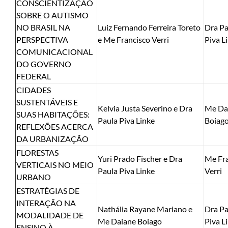
CONSCIENTIZAÇÃO
SOBRE O AUTISMO
NO BRASIL NA
Luiz Fernando Ferreira Toreto
Dra Pa
PERSPECTIVA
e Me Francisco Verri
Piva L
COMUNICACIONAL
DO GOVERNO
FEDERAL
CIDADES
SUSTENTÁVEIS E
Kelvia Justa Severino e Dra
Me Da
SUAS HABITAÇÕES:
Paula Piva Linke
Boiag
REFLEXÕES ACERCA
DA URBANIZAÇÃO
FLORESTAS
Yuri Prado Fischer e Dra
Me Fra
VERTICAIS NO MEIO
Paula Piva Linke
Verri
URBANO
ESTRATÉGIAS DE
INTERAÇÃO NA
Nathália Rayane Mariano e
Dra Pa
MODALIDADE DE
Me Daiane Boiago
Piva L
ENSINO À