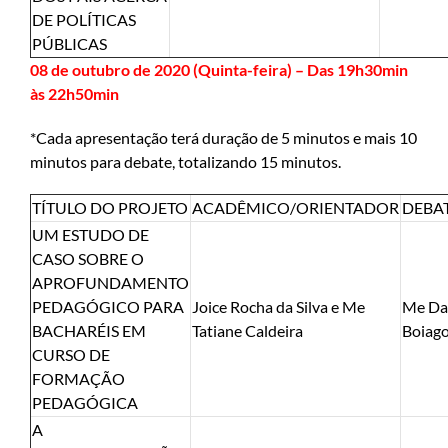
DE POLÍTICAS
PÚBLICAS
08 de outubro de 2020 (Quinta-feira) – Das 19h30min
às 22h50min
*Cada apresentação terá duração de 5 minutos e mais 10
minutos para debate, totalizando 15 minutos.
TÍTULO DO PROJETO
ACADÊMICO/ORIENTADOR
DEBA
UM ESTUDO DE
CASO SOBRE O
APROFUNDAMENTO
PEDAGÓGICO PARA
Joice Rocha da Silva e Me
Me Da
BACHARÉIS EM
Tatiane Caldeira
Boiag
CURSO DE
FORMAÇÃO
PEDAGÓGICA
A