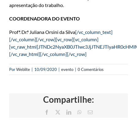
apresentação do trabalho.
COORDENADORA DO EVENTO
Profª. Dr.ª Juliana Orsini da Silva
[/vc_column_text]
[/vc_column][/vc_row][vc_row][vc_column]
[vc_raw_html]JTNDc2NyaXB0JTIwc3JjJTNEJTIy
[/vc_raw_html][/vc_column][/vc_row]
Por
Weblite
|
10/09/2020
|
evento
|
0 Comentários
Compartilhe:
Facebook
X
LinkedIn
WhatsApp
E-
mail