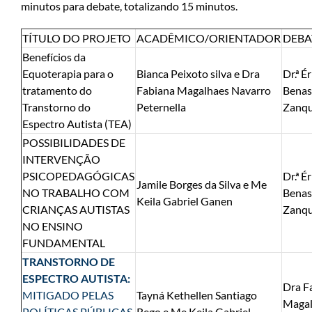
minutos para debate, totalizando 15 minutos.
TÍTULO DO PROJETO
ACADÊMICO/ORIENTADOR
DEBA
Benefícios da
Equoterapia para o
Bianca Peixoto silva e Dra
Dr.ª Ér
tratamento do
Fabiana Magalhaes Navarro
Benas
Transtorno do
Peternella
Zanqu
Espectro Autista (TEA)
POSSIBILIDADES DE
INTERVENÇÃO
PSICOPEDAGÓGICAS
Dr.ª Ér
Jamile Borges da Silva e Me
NO TRABALHO COM
Benas
Keila Gabriel Ganen
CRIANÇAS AUTISTAS
Zanqu
NO ENSINO
FUNDAMENTAL
TRANSTORNO DE
ESPECTRO AUTISTA:
Dra F
MITIGADO PELAS
Tayná Kethellen Santiago
Magal
POLÍTICAS PÚBLICAS
Rego e Me Keila Gabriel