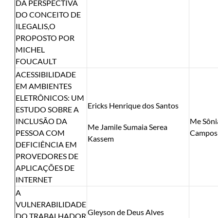
DA PERSPECTIVA
DO CONCEITO DE
ILEGALIS,O
PROPOSTO POR
MICHEL
FOUCAULT
ACESSIBILIDADE
EM AMBIENTES
ELETRÔNICOS: UM
Ericks Henrique dos Santos
ESTUDO SOBRE A
INCLUSÃO DA
Me Sôni
Me Jamile Sumaia Serea
PESSOA COM
Campos
Kassem
DEFICIÊNCIA EM
PROVEDORES DE
APLICAÇÕES DE
INTERNET
A
VULNERABILIDADE
Gleyson de Deus Alves
DO TRABALHADOR