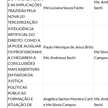
Me. And
E AS IMPLICAÇÕES
Me Luciana Souza Fante
Sechi
TRAZIDAS PELA
NOVA LEI
TERCEIRIZAÇÃO
INTELIGÊNCIA
ARTIFICIAL DO
DIREITO: COMO A
IA PODE AUXILIAR
Paulo Henrique de Jesus Brito
OS PROFISSIONAIS
Me Sôni
A CHEGAREM A
Me. Andressa Sechi
Campos
CONCLUSSÕES
MAIS ASSERTIVAS
EM FAVOR DA
JUSTIÇA
POLÍTICAS
PÚBLICAS
FORMAÇÃO E
Angélica Santos Moreira Carli
Me. And
ATUAÇÃO DE
e Me Sônia Campos
Sechi