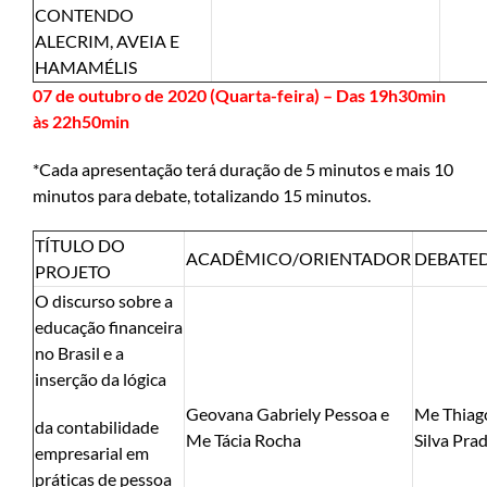
CONTENDO
ALECRIM, AVEIA E
HAMAMÉLIS
07 de outubro de 2020 (Quarta-feira) – Das 19h30min
às 22h50min
*Cada apresentação terá duração de 5 minutos e mais 10
minutos para debate, totalizando 15 minutos.
TÍTULO DO
ACADÊMICO/ORIENTADOR
DEBATE
PROJETO
O discurso sobre a
educação financeira
no Brasil e a
inserção da lógica
Geovana Gabriely Pessoa e
Me Thiag
da contabilidade
Me Tácia Rocha
Silva Pra
empresarial em
práticas de pessoa