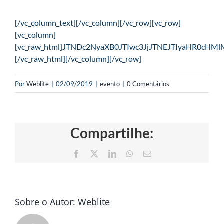
[/vc_column_text][/vc_column][/vc_row][vc_row]
[vc_column]
[vc_raw_html]JTNDc2NyaXB0JTIwc3JjJTNEJTIyaH
[/vc_raw_html][/vc_column][/vc_row]
Por
Weblite
|
02/09/2019
|
evento
|
0 Comentários
Compartilhe:
Facebook
X
LinkedIn
WhatsApp
E-
mail
Sobre o Autor:
Weblite