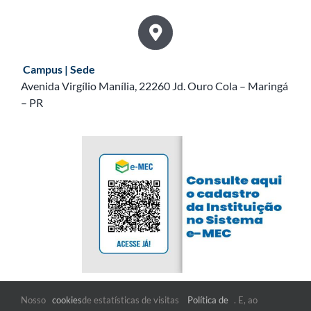
Campus | Sede
Avenida Virgílio Manília, 22260 Jd. Ouro Cola – Maringá
– PR
Nosso
cookies
de estatísticas de visitas
Política de
. E, ao
FIQUE POR DENTRO