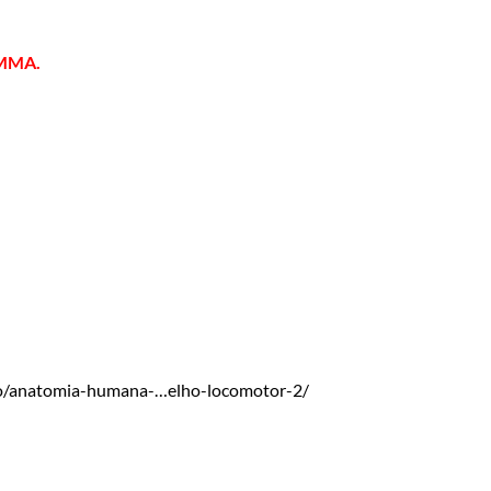
AMMA.
to/anatomia-humana-…elho-locomotor-2/