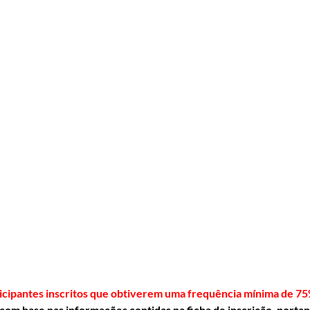
icipantes inscritos que obtiverem uma frequência mínima de 75
 com base nas informações contidas na ficha de inscrição, porta