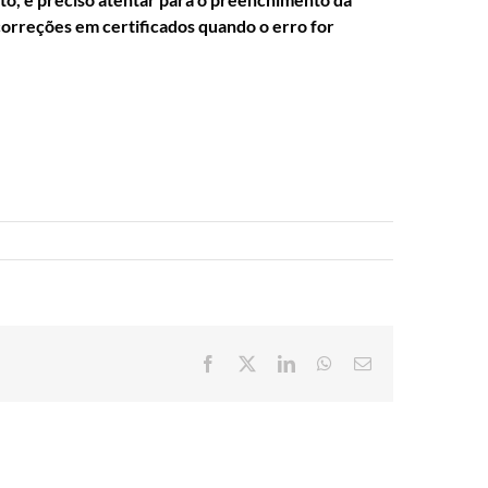
correções em certificados quando o erro for
Facebook
X
LinkedIn
WhatsApp
E-
mail