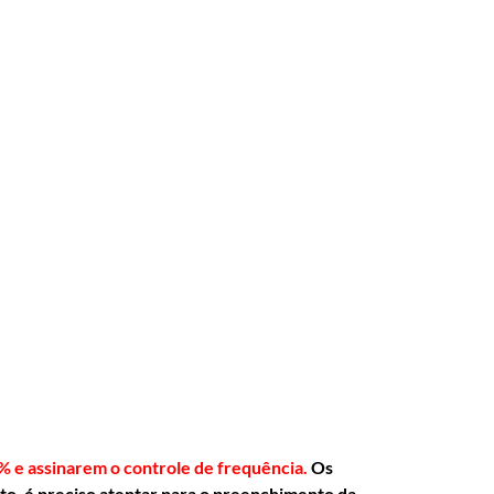
% e assinarem o controle de frequência.
Os
nto, é preciso atentar para o preenchimento da