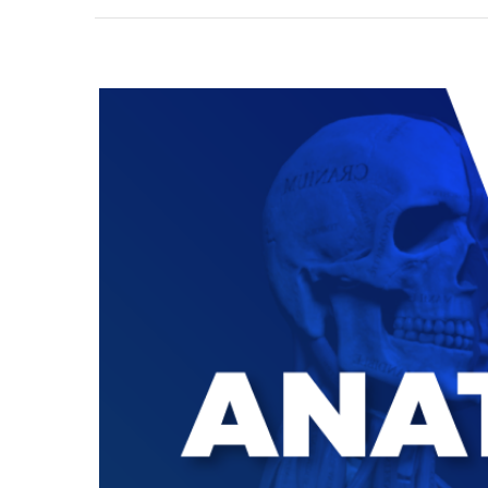
View
Larger
Image