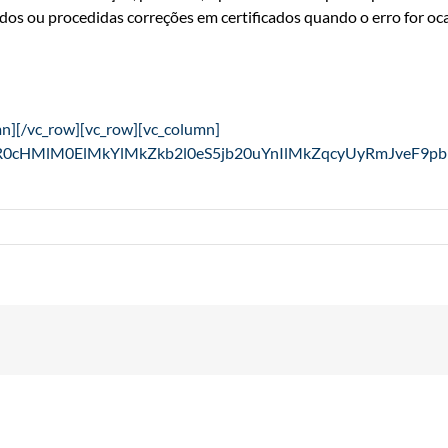
ados ou procedidas correções em certificados quando o erro for o
mn][/vc_row][vc_row][vc_column]
EJTIyaHR0cHMlM0ElMkYlMkZkb2l0eS5jb20uYnIlMkZq