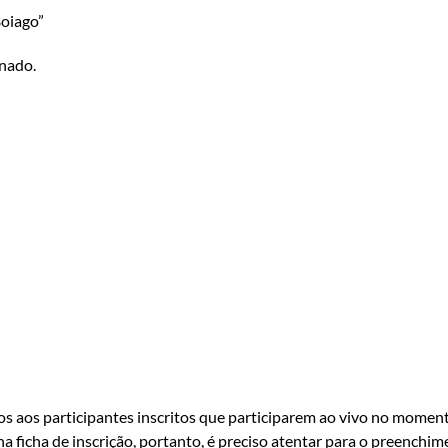
Boiago”
onado.
s aos participantes inscritos que participarem ao vivo no momento
a ficha de inscrição, portanto, é preciso atentar para o preench