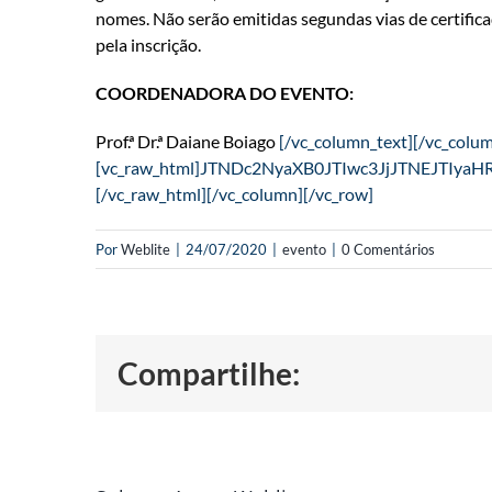
nomes. Não serão emitidas segundas vias de certific
pela inscrição.
COORDENADORA DO EVENTO:
Prof.ª Dr.ª Daiane Boiago
[/vc_column_text][/vc_colu
[vc_raw_html]JTNDc2NyaXB0JTIwc3JjJTN
[/vc_raw_html][/vc_column][/vc_row]
Por
Weblite
|
24/07/2020
|
evento
|
0 Comentários
Compartilhe: