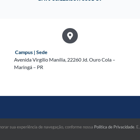
Campus | Sede
Avenida Virgílio Manília, 22260 Jd. Ouro Cola –
Maringá – PR
lhorar sua experiência de navegação, conforme nossa
Política de Privacidade
. E