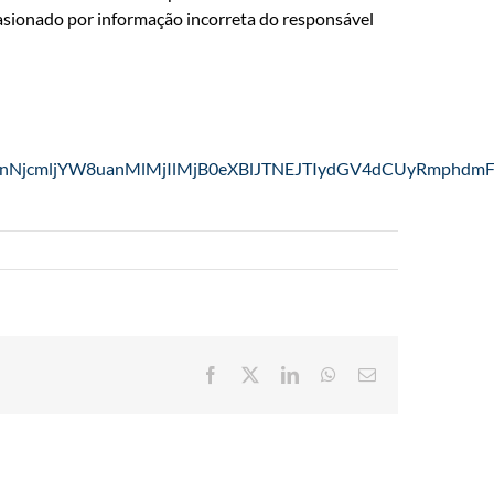
casionado por informação incorreta do responsável
cyUyRmJveF9pbnNjcmljYW8uanMlMjIlMjB0eXBlJTNEJ
Facebook
X
LinkedIn
WhatsApp
E-
mail