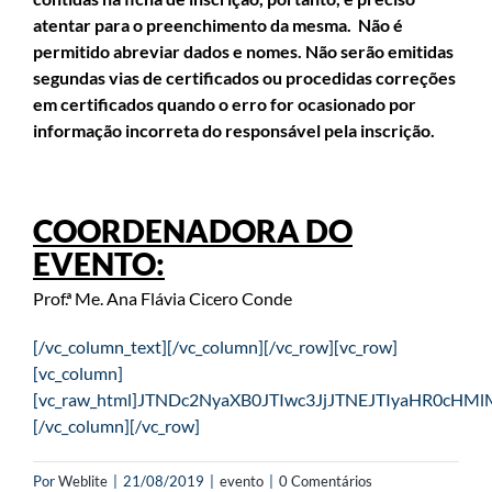
atentar para o preenchimento da mesma. Não é
permitido abreviar dados e nomes. Não serão emitidas
segundas vias de certificados ou procedidas correções
em certificados quando o erro for ocasionado por
informação incorreta do responsável pela inscrição.
COORDENADORA DO
EVENTO:
Prof.ª Me. Ana Flávia Cicero Conde
[/vc_column_text][/vc_column][/vc_row][vc_row]
[vc_column]
[vc_raw_html]JTNDc2NyaXB0JTIwc3JjJTNEJTIyaHR0
[/vc_column][/vc_row]
Por
Weblite
|
21/08/2019
|
evento
|
0 Comentários