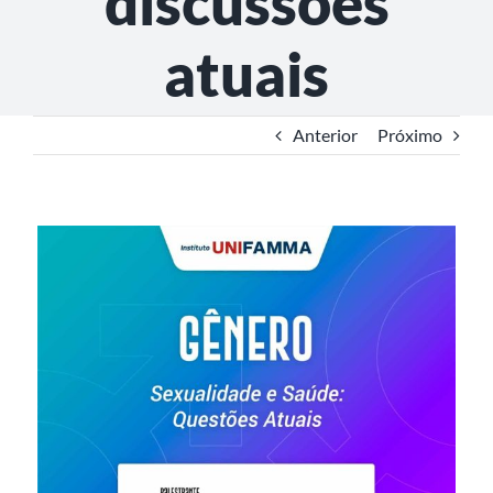
discussões
atuais
Anterior
Próximo
View
Larger
Image