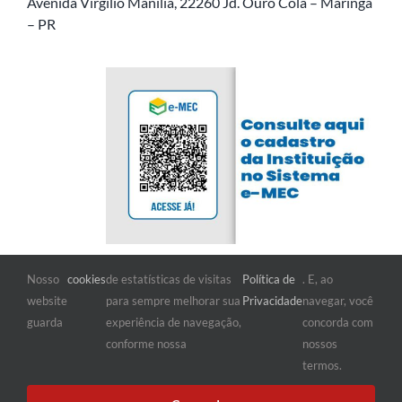
Avenida Virgílio Manília, 22260 Jd. Ouro Cola – Maringá
– PR
Nosso
cookies
de estatísticas de visitas
Política de
. E, ao
FIQUE POR DENTRO
website
para sempre melhorar sua
Privacidade
navegar, você
guarda
experiência de navegação,
concorda com
conforme nossa
nossos
termos.