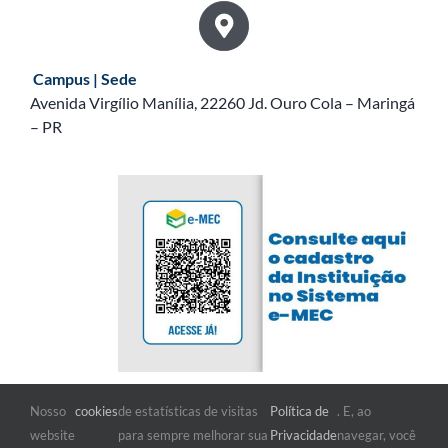
Campus | Sede
Avenida Virgílio Manília, 22260 Jd. Ouro Cola – Maringá
– PR
Nosso
cookies
de estatísticas de visitas
Política de
. E, ao
FIQUE POR DENTRO
website
para sempre melhorar sua
Privacidade
navegar, você