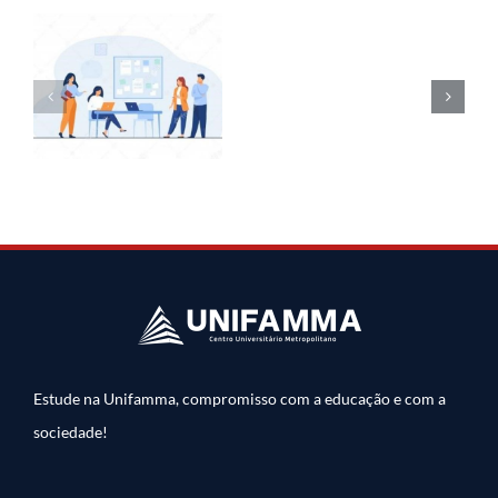
Estude na Unifamma, compromisso com a educação e com a
sociedade!