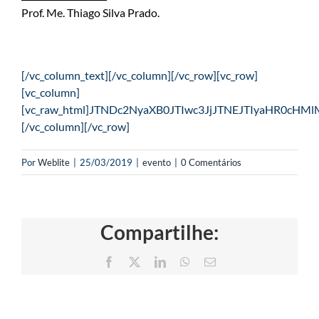
Prof. Me. Thiago Silva Prado.
[/vc_column_text][/vc_column][/vc_row][vc_row]
[vc_column]
[vc_raw_html]JTNDc2NyaXB0JTIwc3JjJTNEJTIyaHR0
[/vc_column][/vc_row]
Por
Weblite
|
25/03/2019
|
evento
|
0 Comentários
Compartilhe:
Facebook
X
LinkedIn
WhatsApp
E-
mail