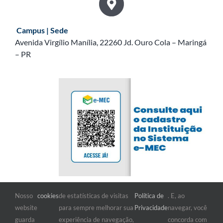
Campus | Sede
Avenida Virgílio Manília, 22260 Jd. Ouro Cola – Maringá
– PR
Nosso
cookies
de estatísticas de visitas
Política de
. E, ao
FIQUE POR DENTRO
website
para sempre melhorar sua
Privacidade
navegar, você
guarda
experiência de navegação,
concorda com