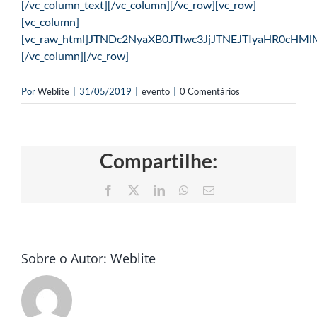
[/vc_column_text][/vc_column][/vc_row][vc_row]
[vc_column]
[vc_raw_html]JTNDc2NyaXB0JTIwc3JjJTNEJTIyaHR0
[/vc_column][/vc_row]
Por
Weblite
|
31/05/2019
|
evento
|
0 Comentários
Compartilhe:
Facebook
X
LinkedIn
WhatsApp
E-
mail
Sobre o Autor:
Weblite