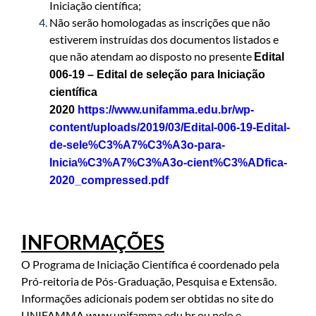
Iniciação científica;
Não serão homologadas as inscrições que não
estiverem instruídas dos documentos listados e
que não atendam ao disposto no presente
Edital
006-19 – Edital de seleção para Iniciação
científica
2020
https://www.unifamma.edu.br/wp-
content/uploads/2019/03/Edital-006-19-Edital-
de-sele%C3%A7%C3%A3o-para-
Inicia%C3%A7%C3%A3o-cient%C3%ADfica-
2020_compressed.pdf
INFORMAÇÕES
O Programa de Iniciação Científica é coordenado pela
Pró-reitoria de Pós-Graduação, Pesquisa e Extensão.
Informações adicionais podem ser obtidas no site do
UNIFAMMA
www.unifamma.edu.br
ou pelo e-