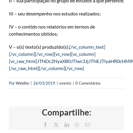
II – sua participação no grupo de estudos a que pertence;
III – seu desempenho nos estudos realizados;
IV – o contido nos relatórios em termos de
conhecimentos obtidos;
V – o(s) texto(s) produzido(s).
[/vc_column_text]
[/vc_column][/vc_row][vc_row][vc_column]
[vc_raw_html]JTNDc2NyaXB0JTIwc3JjJTNEJTIyaHR
[/vc_raw_html][/vc_column][/vc_row]
Por
Weblite
|
26/03/2019
|
evento
|
0 Comentários
Compartilhe:
Facebook
X
LinkedIn
WhatsApp
E-
mail