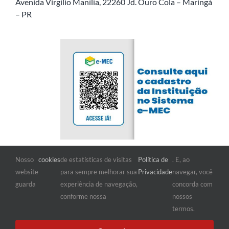
Avenida Virgílio Manília, 22260 Jd. Ouro Cola – Maringá
– PR
Nosso
cookies
de estatísticas de visitas
Política de
. E, ao
FIQUE POR DENTRO
website
para sempre melhorar sua
Privacidade
navegar, você
guarda
experiência de navegação,
concorda com
conforme nossa
nossos
termos.