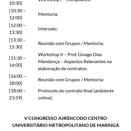
10:30]
[10:30 –
Mentoria;
12:00]
[12:00 –
Intervalo;
13:30]
[13:30 –
Reunião com Grupos / Mentoria;
15:30]
Workshop II – Prof. Givago Dias
[15:30 –
Mendonça – Aspectos Relevantes na
16:00]
elaboração de contratos.
[16:00 –
Reunião com Grupos / Mentoria;
18:00]
[18:00 –
Protocolo do contrato final (ambiente
23:59]
online).
V CONGRESSO JURÍDICO
DO CENTRO
UNIVERSITÁRIO METROPOLITANO DE MARINGÁ