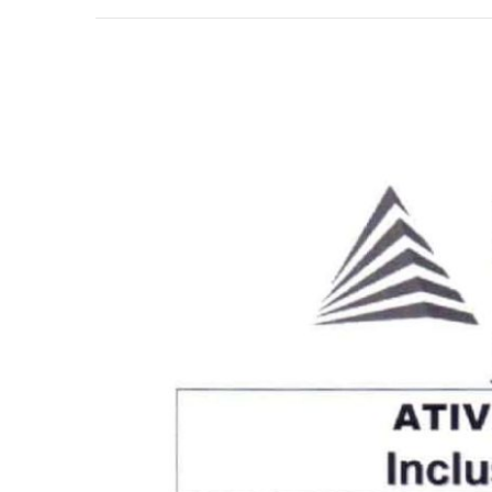
View
Larger
Image