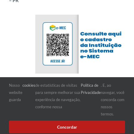
– PR
Nosso
cookies
de estatísticas de visitas
Política de
. E, ao
FIQUE POR DENTRO
website
para sempre melhorar sua
Privacidade
navegar, você
guarda
experiência de navegação,
concorda com
conforme nossa
nossos
termos.
Concordar